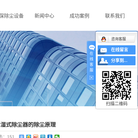
保除尘设备
新闻中心
成功案例
联系我们
咨询客服
在线留言
在
线
分享到...
客
服
扫描二维码
了湿式除尘器的除尘原理
击：
151