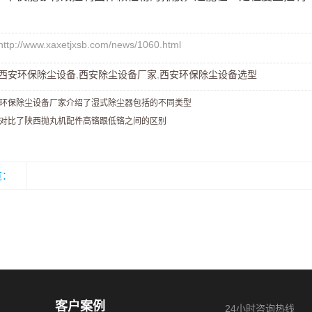
://www.xaxetjxsb.com/news/1060.html
西安环保除尘设备
,
西安除尘设备厂家
,
西安环保除尘设备选型
环保除尘设备厂家介绍了湿式除尘器包括的不同类型
对比了陕西抛丸机配件高铬跟低铬之间的区别
览：
客户案例
24小时咨询热线