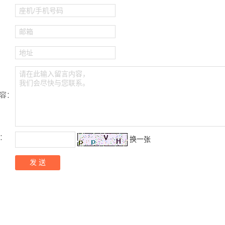
座机/手机号码
邮箱
地址
请在此输入留言内容，
我们会尽快与您联系。
容：
：
换一张