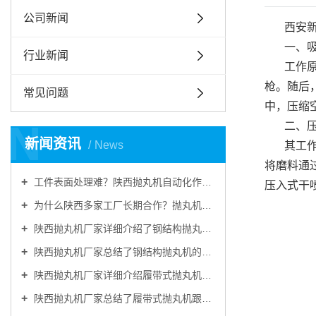
公司新闻
西安
一、
行业新闻
工作
枪。随后
常见问题
中，压缩
N
二、
新闻资讯
News
其工
将磨料通
工件表面处理难？陕西抛丸机自动化作业，提升工件品质
压入式干
为什么陕西多家工厂长期合作？抛丸机耐用稳定、售后靠谱
陕西抛丸机厂家详细介绍了钢结构抛丸机的结构装置
陕西抛丸机厂家总结了钢结构抛丸机的主要特点
陕西抛丸机厂家详细介绍履带式抛丸机由哪些部分组成
陕西抛丸机厂家总结了履带式抛丸机跟别的抛丸机做金属表面清理的优势