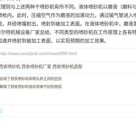
原理则与上述两种干喷砂机有所不同。液体喷砂机以磨液（磨料
喷枪内。此时，压缩空气作为磨液的加速动力，通过输气管进入
流，并经喷嘴射出，喷射到被加工表面。在液体喷砂机中，磨液
新尔特机械设备厂家总结，不同类型的喷砂机在工作原理上各有
加速并喷射到被加工表面，以实现预期的加工效果。
://www.xaxetjxsb.com/news/998.html
西安喷砂机
,
西安喷砂机厂家
,
西安喷砂机选型
总结了西安喷砂机和喷丸机之间的区别
解释了西安喷砂机吸砂效果不好的原因
览：