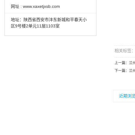
网址 : www.xaxetjxsb.com
地址：陕西省西安市沣东新城和平春天小
区9号楼2单元11层1103室
相关标签
上一篇：
兰
下一篇：
兰
近期浏