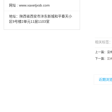
网址 : www.xaxetjxsb.com
地址：陕西省西安市沣东新城和平春天小
区9号楼2单元11层1103室
相关标签
上一篇：没
下一篇：
兰
近期浏