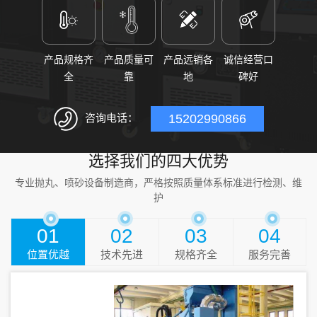
产品规格齐
产品质量可
产品远销各
诚信经营口
全
靠
地
碑好
咨询电话：
15202990866
选择我们的四大优势
专业抛丸、喷砂设备制造商，严格按照质量体系标准进行检测、维
护
01
02
03
04
位置优越
技术先进
规格齐全
服务完善