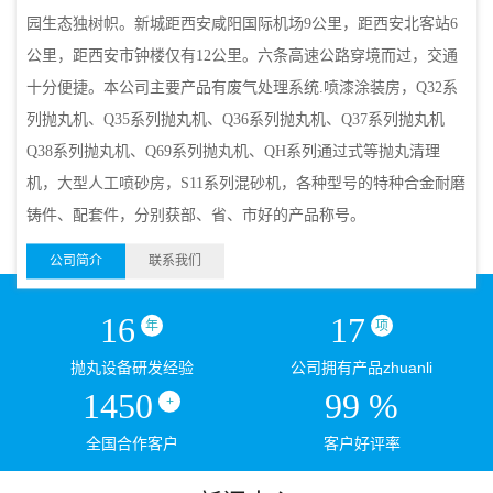
园生态独树帜。新城距西安咸阳国际机场9公里，距西安北客站6
公里，距西安市钟楼仅有12公里。六条高速公路穿境而过，交通
十分便捷。本公司主要产品有废气处理系统.喷漆涂装房，Q32系
列抛丸机、Q35系列抛丸机、Q36系列抛丸机、Q37系列抛丸机
Q38系列抛丸机、Q69系列抛丸机、QH系列通过式等抛丸清理
机，大型人工喷砂房，S11系列混砂机，各种型号的特种合金耐磨
铸件、配套件，分别获部、省、市好的产品称号。
公司简介
联系我们
16
17
年
项
抛丸设备研发经验
公司拥有产品zhuanli
1450
99
%
+
全国合作客户
客户好评率