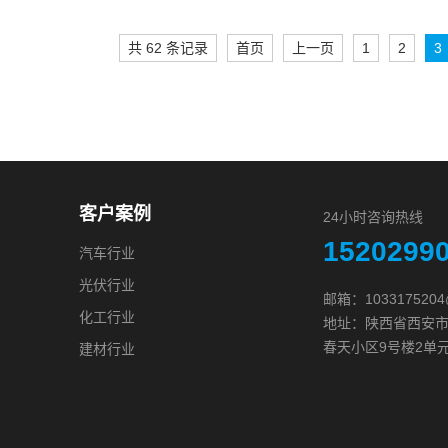
共 62 条记录
首页
上一页
1
2
3
客户案例
24小时咨询热线
1520299
汽车行业
光伏行业
邮箱：1033175204
化工行业
地址：陕西省西安
春天小区9号楼2单元1
建材行业