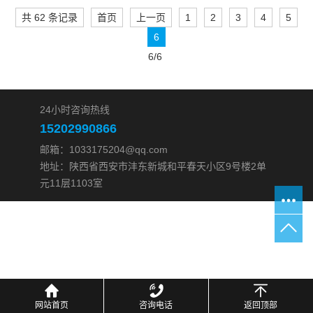
共 62 条记录
首页
上一页
1
2
3
4
5
6
6/6
24小时咨询热线
15202990866
邮箱：1033175204@qq.com
地址：陕西省西安市沣东新城和平春天小区9号楼2单
元11层1103室
网站首页
咨询电话
返回顶部